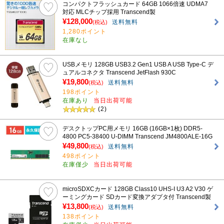
コンパクトフラッシュカード 64GB 1066倍速 UDMA7
対応 MLCチップ採用 Transcend製
¥128,000
送料無料
(税込)
1,280ポイント
在庫なし
USBメモリ 128GB USB3.2 Gen1 USB A USB Type-C デ
ュアルコネクタ Transcend JetFlash 930C
¥19,800
送料無料
(税込)
198ポイント
在庫あり
当日出荷可能
(2)
デスクトップPC用メモリ 16GB (16GB×1枚) DDR5-
4800 PC5-38400 U-DIMM Transcend JM4800ALE-16G
¥49,800
送料無料
(税込)
498ポイント
在庫僅少
当日出荷可能
microSDXCカード 128GB Class10 UHS-I U3 A2 V30 ゲ
ーミングカード SDカード変換アダプタ付 Transcend製
¥13,800
送料無料
(税込)
138ポイント