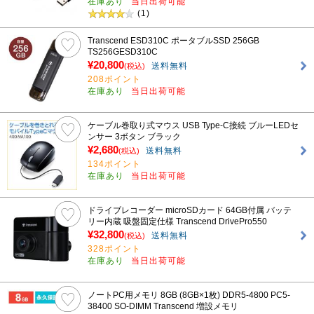
在庫あり
当日出荷可能
(1)
Transcend ESD310C ポータブルSSD 256GB
TS256GESD310C
¥20,800
送料無料
(税込)
208ポイント
在庫あり
当日出荷可能
ケーブル巻取り式マウス USB Type-C接続 ブルーLEDセ
ンサー 3ボタン ブラック
¥2,680
送料無料
(税込)
134ポイント
在庫あり
当日出荷可能
ドライブレコーダー microSDカード 64GB付属 バッテ
リー内蔵 吸盤固定仕様 Transcend DrivePro550
¥32,800
送料無料
(税込)
328ポイント
在庫あり
当日出荷可能
ノートPC用メモリ 8GB (8GB×1枚) DDR5-4800 PC5-
38400 SO-DIMM Transcend 増設メモリ