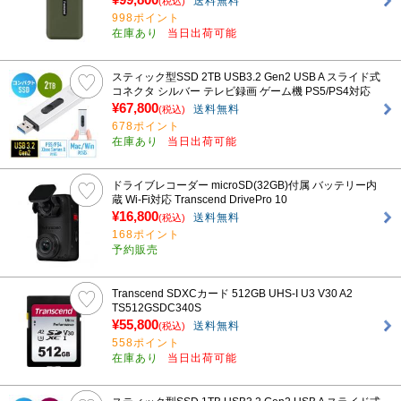
送料無料
(税込)
998ポイント
在庫あり
当日出荷可能
スティック型SSD 2TB USB3.2 Gen2 USB A スライド式
コネクタ シルバー テレビ録画 ゲーム機 PS5/PS4対応
¥67,800
送料無料
(税込)
678ポイント
在庫あり
当日出荷可能
ドライブレコーダー microSD(32GB)付属 バッテリー内
蔵 Wi-Fi対応 Transcend DrivePro 10
¥16,800
送料無料
(税込)
168ポイント
予約販売
Transcend SDXCカード 512GB UHS-I U3 V30 A2
TS512GSDC340S
¥55,800
送料無料
(税込)
558ポイント
在庫あり
当日出荷可能