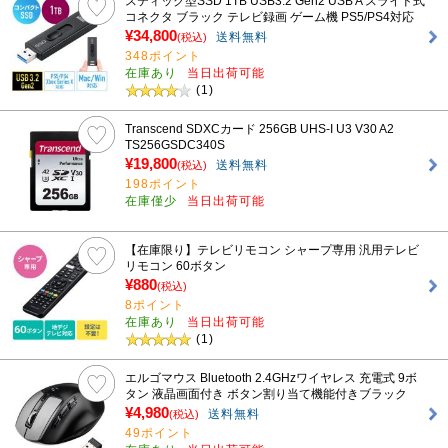
スティック型SSD 1TB USB3.2 Gen2 USB A スライド式
コネクタ ブラック テレビ録画 ゲーム機 PS5/PS4対応
¥34,800
送料無料
(税込)
348ポイント
在庫あり
当日出荷可能
(1)
Transcend SDXCカード 256GB UHS-I U3 V30 A2
TS256GSDC340S
¥19,800
送料無料
(税込)
198ポイント
在庫僅少
当日出荷可能
【在庫限り】テレビリモコン シャープ専用 汎用テレビ
リモコン 60ボタン
¥880
(税込)
8ポイント
在庫あり
当日出荷可能
(1)
エルゴマウス Bluetooth 2.4GHzワイヤレス 充電式 9ボ
タン 液晶画面付き ボタン割り当て機能付きブラック
¥4,980
送料無料
(税込)
49ポイント