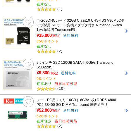
在庫なし
(1)
microSDHCカード 32GB Class10 UHS-I U3 V30MLCチ
ップ採用 SDカード変換アダプタ付き Nintendo Switch
動作確認済 Transcend製
¥35,800
送料無料
(税込)
358ポイント
在庫なし
(2)
2.5インチ SSD 120GB SATA-III 6Gb/s Transcend
SSD220S
¥9,800
送料無料
(税込)
98ポイント
在庫あり
当日出荷可能
(10)
ノートPC用メモリ 16GB (16GB×1枚) DDR5-4800
PC5-38400 SO-DIMM Transcend 増設メモリ
¥52,800
送料無料
(税込)
528ポイント
在庫僅少
当日出荷可能
(2)