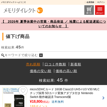
メモリダイレクトへようこそ
会員登録
ログイン
値下げ商品 商品一覧【メモリダイレクト】
【 2026年 夏季休業中の営業・商品発送 ／ 地震による配送遅延につ
いてのお知らせ 】
値下げ商品
45
検索結果:
件
キーワードで絞り込む
売れ筋順
口コミ件数順
新着順
価格の安い順
価格の高い順
45
検索結果:
件
microSDHCカード 16GB Class10 UHS-I U3 V30 MLC
チップ採用 SDカード変換アダプタ付き Nintendo
Switch 動作確認済 Transcend製
¥18,800
送料無料
(税込)
188ポイント