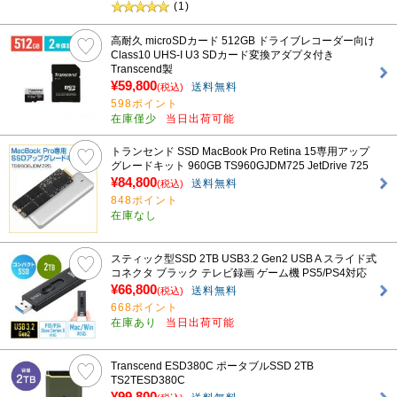
(1)
高耐久 microSDカード 512GB ドライブレコーダー向け
Class10 UHS-I U3 SDカード変換アダプタ付き
Transcend製
¥59,800
送料無料
(税込)
598ポイント
在庫僅少
当日出荷可能
トランセンド SSD MacBook Pro Retina 15専用アップ
グレードキット 960GB TS960GJDM725 JetDrive 725
¥84,800
送料無料
(税込)
848ポイント
在庫なし
スティック型SSD 2TB USB3.2 Gen2 USB A スライド式
コネクタ ブラック テレビ録画 ゲーム機 PS5/PS4対応
¥66,800
送料無料
(税込)
668ポイント
在庫あり
当日出荷可能
Transcend ESD380C ポータブルSSD 2TB
TS2TESD380C
¥99,800