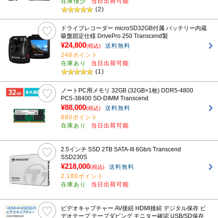
在庫僅少
当日出荷可能
(2)
ドライブレコーダー microSD32GB付属 バッテリー内蔵
吸盤固定仕様 DrivePro 250 Transcend製
¥24,800
送料無料
(税込)
248ポイント
在庫あり
当日出荷可能
(1)
ノートPC用メモリ 32GB (32GB×1枚) DDR5-4800
PC5-38400 SO-DIMM Transcend
¥88,000
送料無料
(税込)
880ポイント
在庫あり
当日出荷可能
2.5インチ SSD 2TB SATA-III 6Gb/s Transcend
SSD230S
¥218,000
送料無料
(税込)
2,180ポイント
在庫あり
当日出荷可能
ビデオキャプチャー AV接続 HDMI接続 デジタル保存 ビ
デオテープ テープダビング モニター確認 USB/SD保存